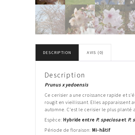
DESCRIPTION
AVIS (0)
Description
Prunus x yedoensis
Ce cerisier a une croissance rapide et s’é
rougit en vieillissant. Elles apparaissent
automne. C’est le cerisier le plus planté 
Espèce:
Hybride entre
P. speciosa
et
P. 
Période de floraison:
Mi-hâtif