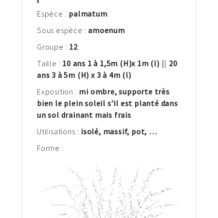
Espèce :
palm
atum
Sous espèce :
amoenum
Groupe :
12
Taille :
10 ans 1 à 1,5
m
(H)
x 1m (l)
|||
20
ans 3 à 5m (H) x 3 à 4m (l)
Exposition :
mi ombre, supporte très
bien le plein soleil s’il est planté dans
un sol drainant mais frais
Utilisations :
isolé, massif, pot, …
Forme :