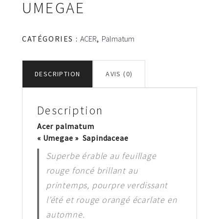
UMEGAE
CATÉGORIES :
ACER
,
Palmatum
DESCRIPTION
AVIS (0)
Description
Acer palmatum
« Umegae » Sapindaceae
Superbe érable au feuillage
rouge foncé brillant au
printemps, pourpre verdissant
l’été et rouge orangé écarlate en
automne.