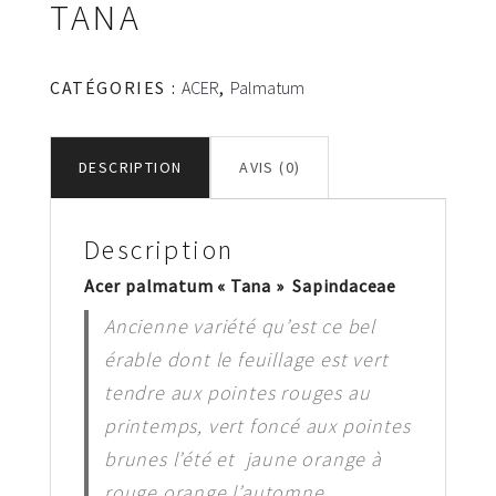
TANA
CATÉGORIES :
ACER
,
Palmatum
DESCRIPTION
AVIS (0)
Description
Acer palmatum « Tana » Sapindaceae
Ancienne variété qu’est ce bel
érable dont le feuillage est vert
tendre aux pointes rouges au
printemps, vert foncé aux pointes
brunes l’été et jaune orange à
rouge orange l’automne.