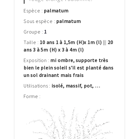
Espèce :
palm
atum
Sous espèce :
palmatum
Groupe :
1
Taille :
10 ans 1 à 1,5m
(H)
x 1m (l)
|||
20
ans 3 à 5m (H) x 3 à 4m (l)
Exposition :
mi ombre, supporte très
bien le plein soleil s’il est planté dans
un sol drainant mais frais
Utilisations :
isolé, massif, pot, …
Forme :