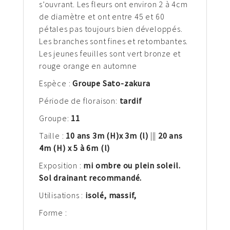
s’ouvrant. Les fleurs ont environ 2 à 4cm
de diamètre et ont entre 45 et 60
pétales pas toujours bien développés.
Les branches sont fines et retombantes.
Les jeunes feuilles sont vert bronze et
rouge orange en automne
Espèce :
Groupe Sato-zakura
Période de floraison:
tardif
Groupe:
11
Taille :
10 ans 3m
(H)
x 3m (l)
|||
20 ans
4m (H) x 5 à 6m (l)
Exposition :
mi ombre ou plein soleil.
Sol drainant recommandé.
Utilisations :
isolé, massif,
Forme :