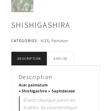
SHISHIGASHIRA
CATÉGORIES :
ACER
,
Palmatum
DESCRIPTION
AVIS (0)
Description
Acer palmatum
« Shishigashira » Sapindaceae
Grand classique parmi les
érables. Sa caractéristique