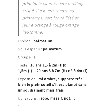
principale vient de son feuillage
crispé. Il est vert tendre au
printemps, vert foncé l’été et
jaune orange à rouge orange
l’automne.
Espèce :
palm
atum
Sous espèce :
palmatum
Groupe :
1
Taille :
10 ans 1,5 à 2m
(H)
x
1,5m (l)
|||
20 ans 5 à 7m (H) x 3 à 4m (l)
Exposition :
mi ombre, supporte très
bien le plein soleil s’il est planté dans
un sol drainant mais frais
Utilisations :
isolé, massif, pot, …