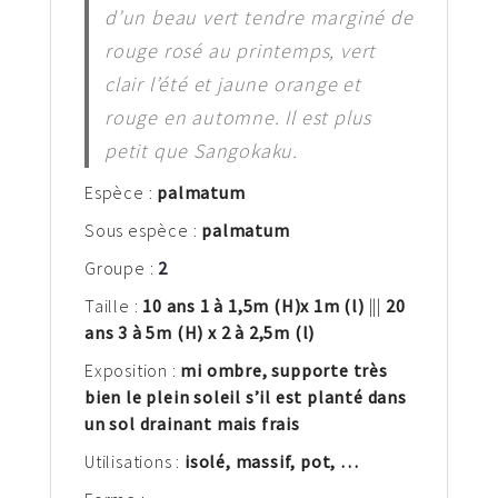
d’un beau vert tendre marginé de
rouge rosé au printemps, vert
clair l’été et jaune orange et
rouge en automne. Il est plus
petit que Sangokaku.
Espèce :
palm
atum
Sous espèce :
palmatum
Groupe :
2
Taille :
10 ans 1 à 1,5m
(H)
x 1m (l)
|||
20
ans 3 à 5m (H) x 2 à 2,5m (l)
Exposition :
mi ombre, supporte très
bien le plein soleil s’il est planté dans
un sol drainant mais frais
Utilisations :
isolé, massif, pot, …