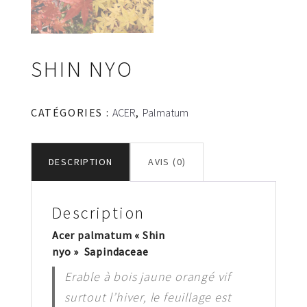
SHIN NYO
CATÉGORIES :
ACER
,
Palmatum
DESCRIPTION
AVIS (0)
Description
Acer palmatum « Shin
nyo » Sapindaceae
Erable à bois jaune orangé vif
surtout l’hiver, le feuillage est