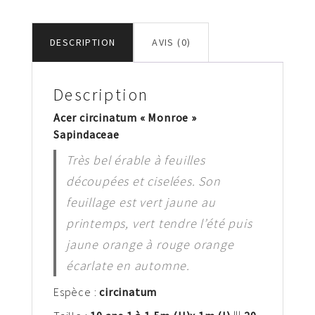
DESCRIPTION
AVIS (0)
Description
Acer circinatum « Monroe »
Sapindaceae
Très bel érable à feuilles
découpées et ciselées. Son
feuillage est vert jaune au
printemps, vert tendre l’été puis
jaune orange à rouge orange
écarlate en automne.
Espèce :
circinatum