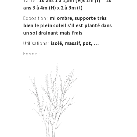
Taille :
10 ans 1 à 1,5
m
(H)
x 1
m (l)
|||
20
ans 3 à 4m (H) x 2 à 3m (l)
Exposition :
mi ombre, supporte très
bien le plein soleil s’il est planté dans
un sol drainant mais frais
Utilisations :
isolé, massif, pot,
…
Forme :