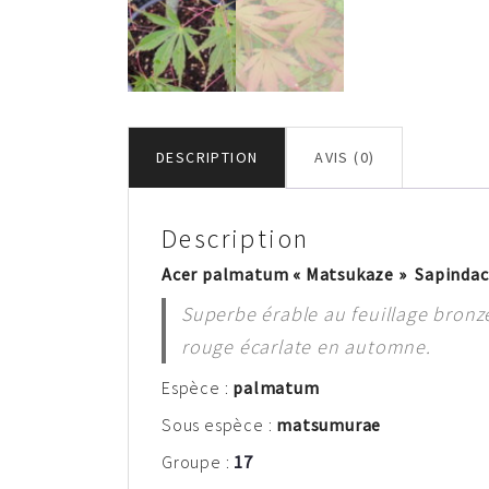
DESCRIPTION
AVIS (0)
Description
Acer palmatum « Matsukaze » Sapinda
Superbe érable au feuillage bronze
rouge écarlate en automne.
Espèce :
palm
atum
Sous espèce :
matsumurae
Groupe :
17