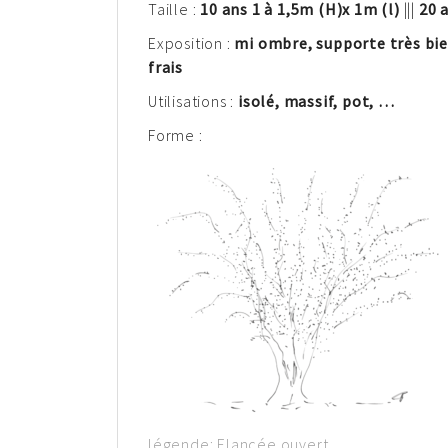
Taille :
10 ans 1 à 1,5m
(H)
x 1m (l)
|||
20 a
Exposition :
mi ombre, supporte très bien
frais
Utilisations :
isolé, massif, pot, …
Forme :
légende: Elancée ouvert