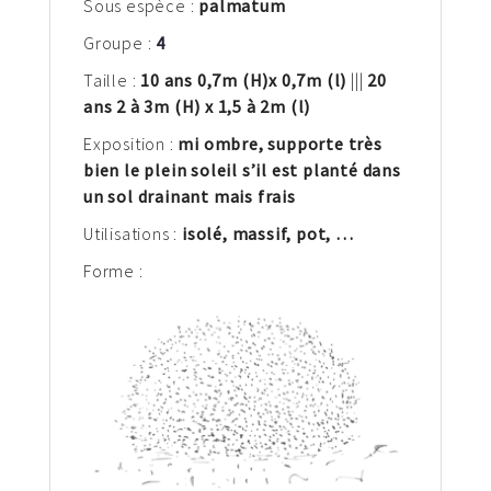
Sous espèce :
palmatum
Groupe :
4
Taille :
10 ans 0,7
m
(H)
x 0,7
m (l)
|||
20
ans 2 à 3m (H) x 1,5 à 2m (l)
Exposition :
mi ombre, supporte très
bien le plein soleil s’il est planté dans
un sol drainant mais frais
Utilisations :
isolé, massif, pot,
…
Forme :