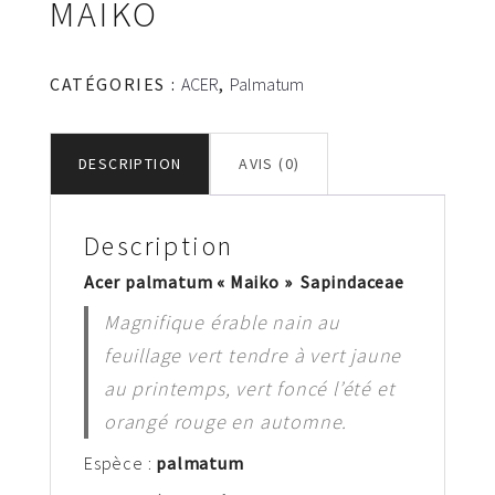
MAIKO
CATÉGORIES :
ACER
,
Palmatum
DESCRIPTION
AVIS (0)
Description
Acer palmatum « Maiko » Sapindaceae
Magnifique érable nain au
feuillage vert tendre à vert jaune
au printemps, vert foncé l’été et
orangé rouge en automne.
Espèce :
palm
atum