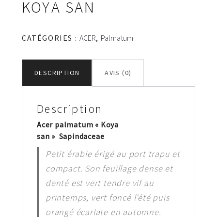
KOYA SAN
CATÉGORIES :
ACER
,
Palmatum
DESCRIPTION
AVIS (0)
Description
Acer palmatum « Koya
san » Sapindaceae
Petit érable érigé au port trapu et
compact. Son feuillage dense et
denté est vert tendre vif au
printemps, vert foncé l’été puis
orangé écarlate en automne.