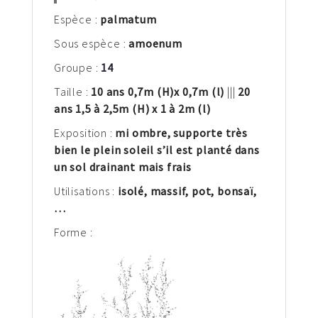
Espèce :
palm
atum
Sous espèce :
amoenum
Groupe :
14
Taille :
10 ans 0,7m
(H)
x 0,7m (l)
|||
20
ans 1,5 à 2,5m (H) x 1 à 2m (l)
Exposition :
mi ombre, supporte très
bien le plein soleil s’il est planté dans
un sol drainant mais frais
Utilisations :
isolé, massif, pot,
bonsaï
,
…
Forme :