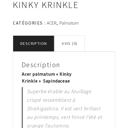
KINKY KRINKLE
CATÉGORIES :
ACER
,
Palmatum
DESCRIPTION
AVIS (0)
Description
Acer palmatum « Kinky
Krinkle » Sapindaceae
Superbe érable au feuillage
crispé ressemblant à
Shishigashira. Il est vert brillant
au printemps, vert foncé l’été et
orange l’automne.