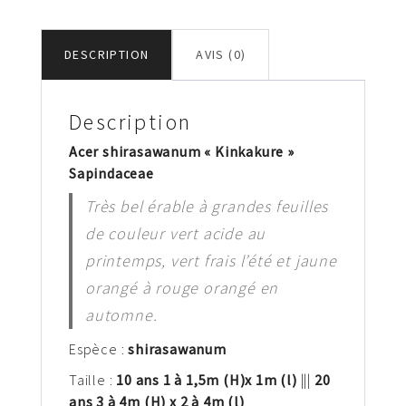
DESCRIPTION
AVIS (0)
Description
Acer shirasawanum « Kinkakure »
Sapindaceae
Très bel érable à grandes feuilles
de couleur vert acide au
printemps, vert frais l’été et jaune
orangé à rouge orangé en
automne.
Espèce :
shirasawanum
Taille :
10 ans 1 à 1,5
m
(H)
x 1
m (l)
|||
20
ans 3 à 4m (H) x 2 à 4m (l)