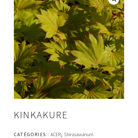
KINKAKURE
CATÉGORIES :
ACER
,
Shirasawanum