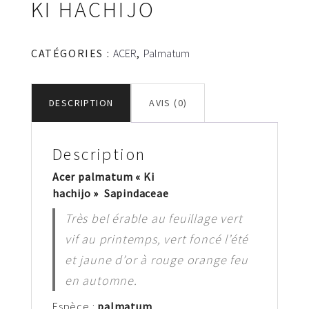
KI HACHIJO
CATÉGORIES :
ACER
,
Palmatum
DESCRIPTION
AVIS (0)
Description
Acer palmatum « Ki
hachijo » Sapindaceae
Très bel érable au feuillage vert
vif au printemps, vert foncé l’été
et jaune d’or à rouge orange feu
en automne.
Espèce :
palm
atum