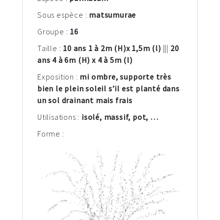
Sous espèce :
matsumurae
Groupe :
16
Taille :
10 ans 1 à 2
m
(H)
x 1,5m (l)
|||
20
ans 4 à 6m (H) x 4 à 5m (l)
Exposition :
mi ombre, supporte très
bien le plein soleil s’il est planté dans
un sol drainant mais frais
Utilisations :
isolé, massif, pot,
…
Forme :