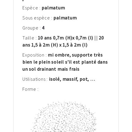
Espèce :
palm
atum
Sous espèce :
palmatum
Groupe :
4
Taille :
10 ans 0,7
m
(H)
x 0,7
m (l)
|||
20
ans 1,5 à 2m (H) x 1,5 à 2m (l)
Exposition :
mi ombre, supporte très
bien le plein soleil s’il est planté dans
un sol drainant mais frais
Utilisations :
isolé, massif, pot,
…
Forme :