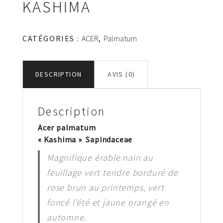
KASHIMA
CATÉGORIES :
ACER
,
Palmatum
DESCRIPTION
AVIS (0)
Description
Acer palmatum
« Kashima » Sapindaceae
Magnifique érable nain au
feuillage vert tendre borduré de
rose brun au printemps, vert
foncé l’été et jaune orangé en
automne.