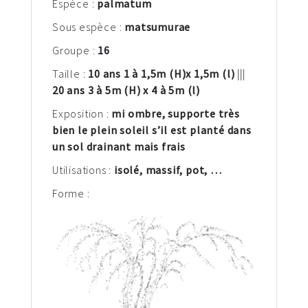
Espèce :
palm
atum
Sous espèce :
matsumurae
Groupe :
16
Taille :
10 ans 1 à 1,5m
(H)
x 1,5m (l)
|||
20 ans 3 à 5m (H) x 4 à 5m (l)
Exposition :
mi ombre, supporte très
bien le plein soleil s’il est planté dans
un sol drainant mais frais
Utilisations :
isolé, massif, pot, …
Forme :