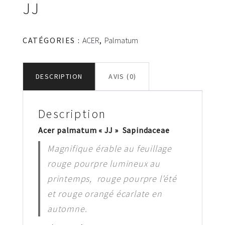
JJ
CATÉGORIES :
ACER
,
Palmatum
DESCRIPTION
AVIS (0)
Description
Acer palmatum « JJ » Sapindaceae
Magnifique érable au feuillage
rouge pourpre lumineux au
printemps, rouge pourpre l’été
et rouge orangé écarlate en
automne.