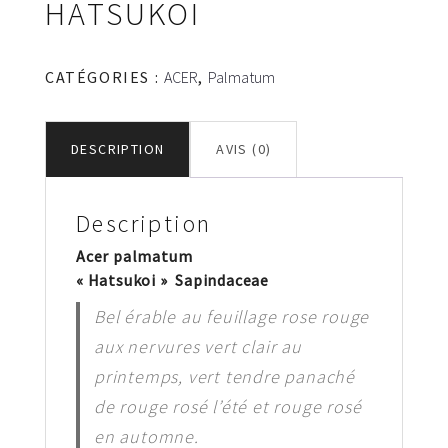
HATSUKOI
CATÉGORIES :
ACER
,
Palmatum
DESCRIPTION
AVIS (0)
Description
Acer palmatum
« Hatsukoi » Sapindaceae
Bel érable au feuillage rose rouge
aux nervures vert clair au
printemps, vert tendre panaché
de rouge rosé l’été et rouge rosé
en automne.