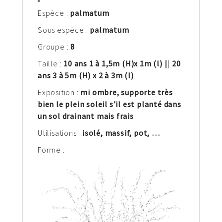
Espèce :
palm
atum
Sous espèce :
palmatum
Groupe :
8
Taille :
10 ans 1 à 1,5
m
(H)
x 1
m (l)
|||
20
ans 3 à 5m (H) x 2 à 3m (l)
Exposition :
mi ombre, supporte très
bien le plein soleil s’il est planté dans
un sol drainant mais frais
Utilisations :
isolé, massif, pot,
…
Forme :