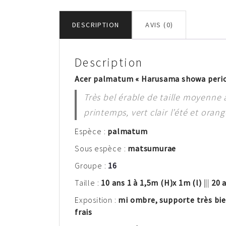
DESCRIPTION
AVIS (0)
Description
Acer palmatum « Harusama showa peri
Très bel érable de taille moyenne 
printemps, vert clair l’été et ora
Espèce :
palm
atum
Sous espèce :
matsumurae
Groupe :
16
Taille :
10 ans 1 à 1,5m
(H)
x 1m (l)
|||
20 a
Exposition :
mi ombre, supporte très bien
frais