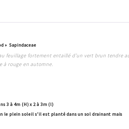
od » Sapindaceae
au feuillage fortement entaillé d’un vert brun tendre a
nge à rouge en automne.
ns 3 à 4m (H) x 2 à 3m (l)
 le plein soleil s’il est planté dans un sol drainant mais