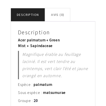
DESCRIPTION
AVIS (0)
Description
Acer palmatum « Green
Mist » Sapindaceae
Magnifique érable au feuillage
lacinié. Il est vert tendre au
printemps, vert clair l’été et jaune
orangé en automne.
Espèce :
palm
atum
Sous espèce :
matsumurae
Groupe :
20