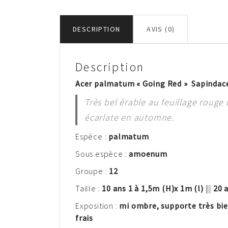
DESCRIPTION
AVIS (0)
Description
Acer palmatum « Going Red » Sapindac
Très bel érable au feuillage rouge
écarlate en automne.
Espèce :
palm
atum
Sous espèce :
amoenum
Groupe :
12
Taille :
10 ans 1 à 1,5
m
(H)
x 1m (l)
|||
20 a
Exposition :
mi ombre, supporte très bien
frais