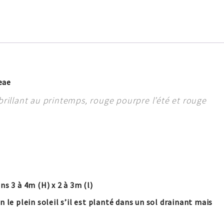
eae
 brillant au printemps, rouge pourpre l’été et rouge
ns 3 à 4m (H) x 2 à 3m (l)
 le plein soleil s’il est planté dans un sol drainant mais