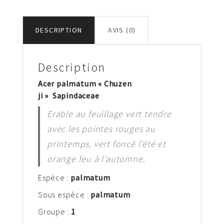
DESCRIPTION
AVIS (0)
Description
Acer palmatum « Chuzen
ji » Sapindaceae
Erable au feuillage vert tendre
avec les pointes rouges au
printemps, vert foncé l’été et
orange feu à l’automne.
Espèce :
palm
atum
Sous espèce :
palmatum
Groupe :
1