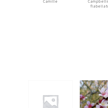
Camille
Campbellii
flabella