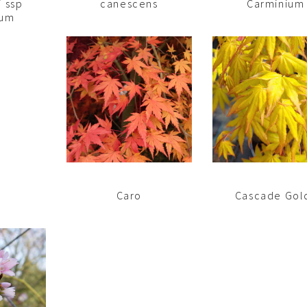
 ssp
canescens
Carminium
tum
Caro
Cascade Gol