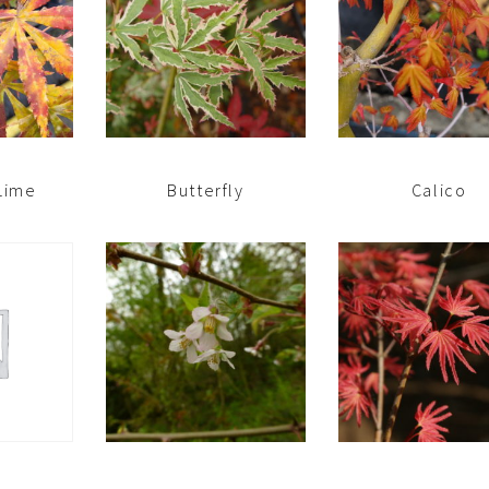
Lime
Butterfly
Calico